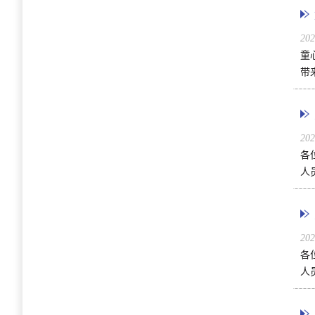
20
童
带
20
各
人
20
各
人