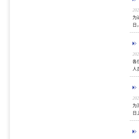
20
为
日
20
各
人
20
为
日