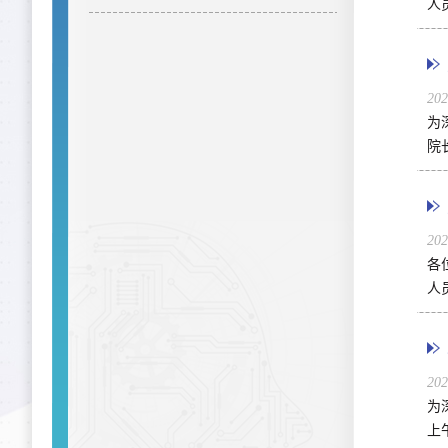
人
20
为
院
20
各
人
20
为
上