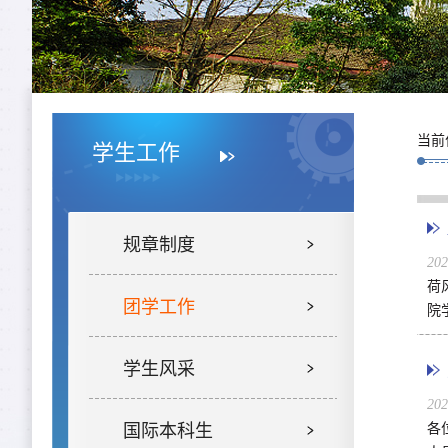
当前
学生工作
规章制度
20
荷
团学工作
院
学生风采
20
国际本科生
各