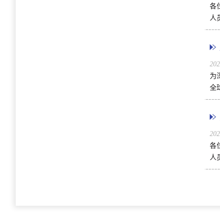
各
人
20
为
全
20
各
人