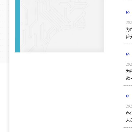
20
为
验
20
为
邀
20
各
人