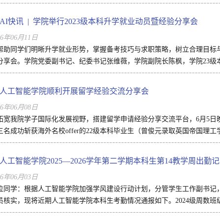
AI快讯 | 学院举行2023级本科升学就业动员暨经验分享会
26年06月11日
帮助同学们明晰升学就业形势，掌握备考技巧与求职策略，树立合理目标与坚
分享会。学院党委副书记、纪委书记张维薇，学院副院长陈枫，学院23级本科
人工智能学院顺利开展留学经验交流分享会
26年06月08日
拓宽我院学子国际化发展视野，搭建留学申请经验分享交流平台，6月5日
三名成功斩获海外名校offer的22级本科毕业生（曾俊元录取英国帝国理工
人工智能学院2025—2026学年第二学期本科生第14教学周出勤
26年06月03日
位同学：根据人工智能学院加强学风建设行动计划，分管学生工作副书记
员核实，现将近期人工智能学院本科生考勤情况通报如下。2024级周数班级课