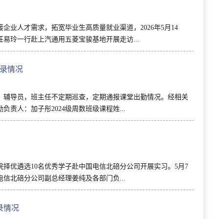
业人才需求，拓宽毕业生高质量就业渠道，2026年5月14
易玲一行赴上汽通用五菱宝骏基地开展走访...
记录情况
，辅导员，班主任不定期巡查，定期通报课堂出勤情况。经相关
责人：加子彤2024级周数班级课程姓...
择优遴选10名优秀学子赴中国电信北碚分公司开展实习。5月7
信北碚分公司副总经理姜纯及各部门负...
录情况