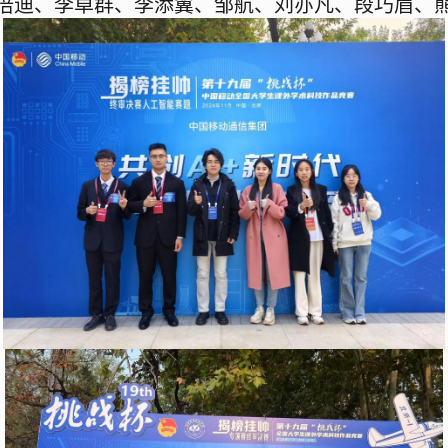
涪迪、李卓群、李添翼、邹航、刘亦凡、段巧眉、