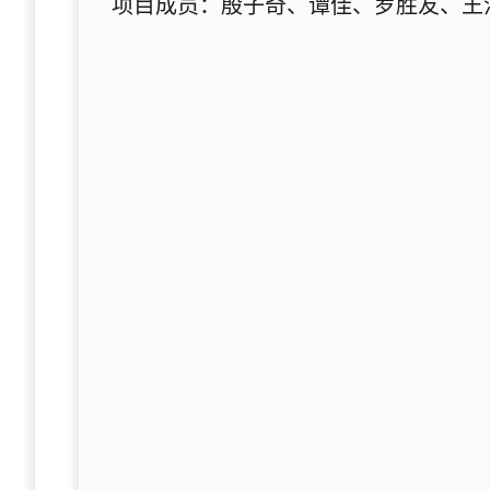
项目成员：殷子奇、谭佳、罗胜友、王