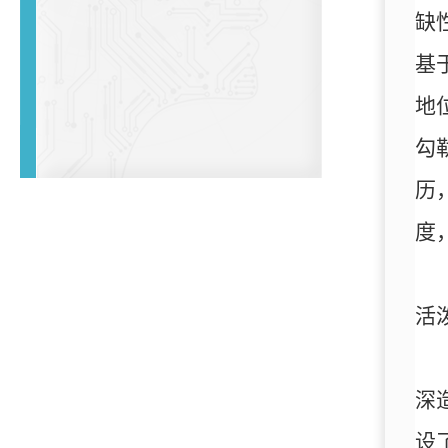
缺
基
地
勾
历
度
活
深
设