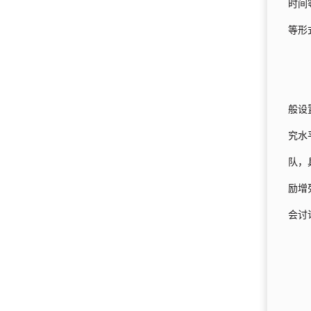
时间
等形
般设
究水
队，
励增
会讨