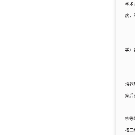
学术
度，
学）
培养
案后
核等
按二