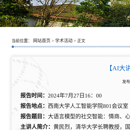
网站首页
学术活动
当前位置：
>
> 正文
【AI
发布
报告时间：
2024
年
7
月
27
日16
：00
报告地点：
西南大学人工智能学院
801
会议室
报告题目：
大语言模型的社交智能：情商、
主讲人简介：
黄民烈，清华大学长聘教授，