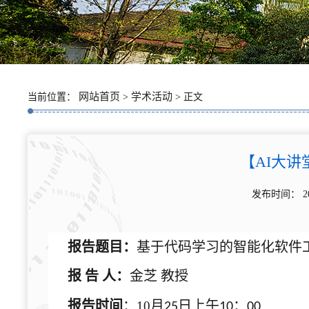
网站首页
学术活动
当前位置：
>
> 正文
【AI大讲
发布时间： 2
报告
题目：
基于代码学习的智能化软件
报
告
人：
金芝
教授
报告时间
：
月
日上午
：
10
25
10
00