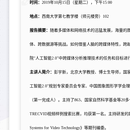
时间：
2019
年
10
月
15
日（星期二），下午
15:00
地点：
西南大学第七教学楼（师元楼旁）
102
报告摘要：
随着多媒体和网络技术的迅猛发展，海量的
体、跨数据源等挑战。如何借鉴人脑的跨媒体特性，跨
院“人工智能
2.0
”中跨媒体分析推理技术的任务和目标进
主讲人简介：
彭宇新，北京大学教授、博士生导师，国
工智能
2.0
”规划专家委员会专家、中国图象图形学学会
（第一完成人）。主持了
863
、国家自然科学基金等
20
多
TRECVID
视频样例搜索比赛，均获第一名。主持研发的
Systems for Video Technology
》等期刊编委。