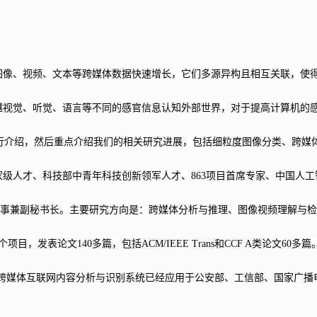
图像、视频、文本等跨媒体数据快速增长，它们多源异构且相互关联，使
越视觉、听觉、语言等不同的感官信息认知外部世界，对于提高计算机的
行介绍，然后重点介绍我们的相关研究进展，包括细粒度图像分类、跨媒
家级人才、科技部中青年科技创新领军人才、
863
项目首席专家、中国人工
理事兼副秘书长。主要研究方向是：跨媒体分析与推理、图像视频理解与
个项目，发表论文
140
多篇，包括
ACM/IEEE Trans
和
CCF A
类论文
60
多篇
跨媒体互联网内容分析与识别系统已经应用于公安部、工信部、国家广播