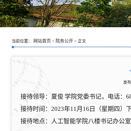
网站首页
院务公开
当前位置：
>
> 正文
发布
接待
领导：
夏俊
学院
党委书记
，电话：
6
接待
时间：
2
023
年
11
月
16
日（星期
四
）
接待
地点：
人工智能学院八楼书记办公室