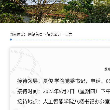
网站首页
院务公开
当前位置：
>
> 正文
发布
接待
领导：
夏俊
学院
党委书记
，电话：
6
接待
时间：
2
023
年
9
月
7
日（星期
四
）下
接待
地点：
人工智能学院八楼书记办公室