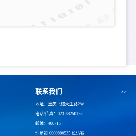
联系我们
地址：重庆北碚天生路2号
电话/传真：023-68250153
邮编：400715
你是第
0000880535
位访客