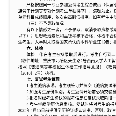
严格按照同一专业参加复试考生综合成绩（保留
族骨干计划等专项计划考生单独排序），满额为止。
单元科目成绩顺序，依次由高到低排序。如有考生主
（三）不予录取情况
有以下情形之一者，不予录取、取消录取资格或取
以下）；思想政治素质和品德考核不合格；体检不合
生考生，入学时未取得国家承认的本科毕业证书者；
六、体检
体检工作在考生被拟录取后进行。考生自行到二甲
（收件地址：重庆市北碚区天生路2号西南大学人工智能学院
按照《普通高等学校招生体检工作指导意见》《教
〔2010〕2号）执行。
七、复试考生管理
1.考生诚信承诺。考生须签订并提交《诚信复试
2.加强考生身份识别，考生复试开始前必须交验
3.报名时经考生确认的报考信息在复试录取阶段
4.考生学籍学历信息审核。复试时将对考生的
2025年4月15日前提供学历验证或认证书，否则，取