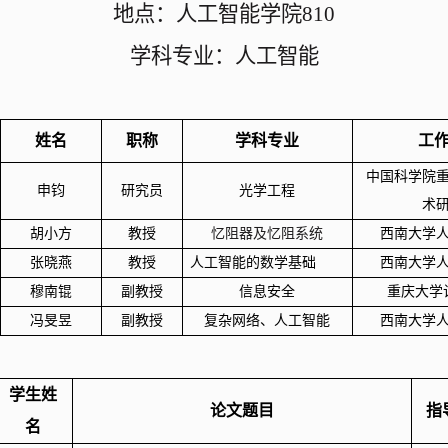
地点：人工智能学院
810
学科专业：人工智能
姓名
职称
学科专业
工
中国科学院
申钧
研究员
光学工程
术
胡小方
教授
忆阻器及忆阻系统
西南大学
张晓燕
教授
人工智能的数学基础
西南大学
穆南锟
副教授
信息安全
重庆大学
冯旻昱
副教授
复杂网络、人工智能
西南大学
学生姓
论文题目
指
名