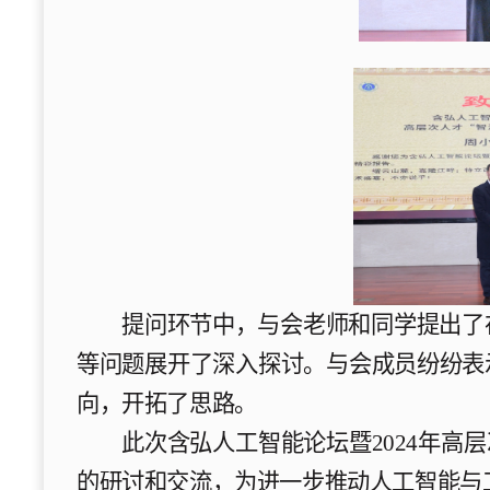
提问
环节中，与会
老师和同学提出
了
等问题
展开了深入
探讨
。与会
成员
纷纷表
向，开拓了思路。
此次含弘人工智能论坛暨2024年高
的研讨和交流，为进一步推动人工智能与