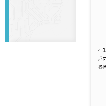
在
成
将