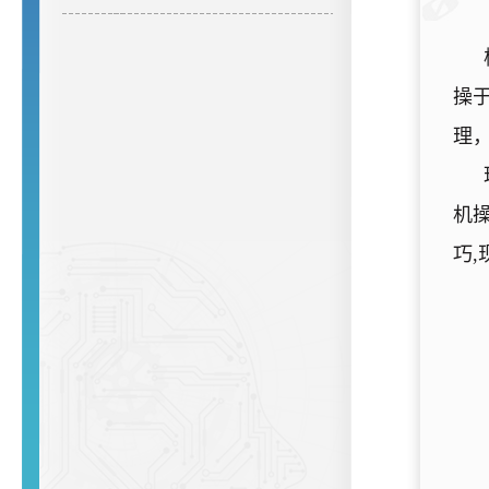
操
理
机操
巧