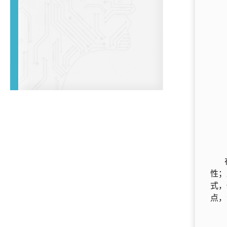
性；
式，
点，