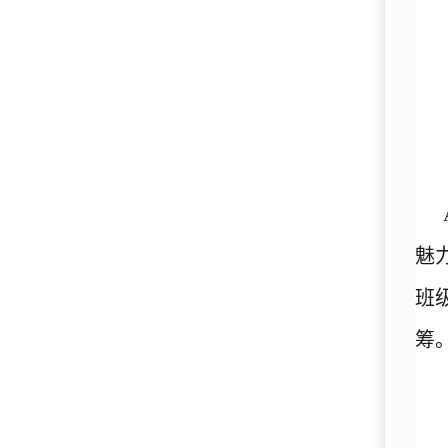
魅
班
筹