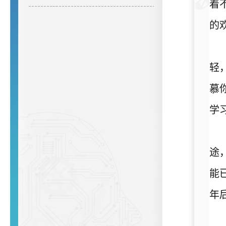
着
的
轻
慕
学
途
能
年