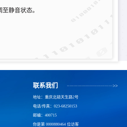
调至静音状态。
联系我们
地址：重庆北碚天生路2号
电话/传真：023-68250153
邮编：400715
你是第
0000880464
位访客