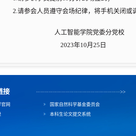
2.
请
参会人员
遵守会场纪律，将手机关闭或
人工智能学院党委分党校
2023
年
10
月
25
日
链接
学官网
国家自然科学基金委员会
录
本科生论文提交系统