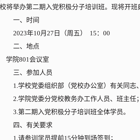
校将举办第二期入党积极分子培训班。
现将开班
一、
时间
2023
年
10
月
27
日（周五）
15
：
00
二、
地点
学院
801
会议室
三、
参加人员
1.
学校党委组织部（党校办公室）有关同志
2
.
学院
党委分
党校教务办工作人员、班主任
3.
第
二
期入党积极分子培训班全体学员
。
四、
有关要求
1.
请
参训学员提前
15
分钟到场签到；