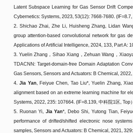
Latent Subspace Learning for Gas Sensor Drift Compe
Cybernetics: Systems, 2023, 53(12): 7668-7680. (IF=
2. Shichao Zhai, Zhe Li, Huisheng Zhang, Lidan Wa
group attention-based convolutional network for gas de
Applications of Artificial Intelligence, 2024, 133, Part 
3. Yuelin Zhang，
Sihao Xiang
，
Zehuan Wang
，
Xiaoy
TDACNN: Target-domain-free Domain Adaptation Convol
Gas Sensors, Sensors and Actuators: B Chemical, 2022,
4.
Jia Yan
, Feiyue Chen, Tao Liu*, Yuelin Zhang, X
alignment based on an extreme learning machine for el
Systems, 2022, 235: 107664. (IF=8.139,
中科院
1
区
, Top
5. Ruonan Yi,
Jia Yan
*, Debo Shi, Yutong Tian, Feiy
performance of drifted/shifted electronic nose syste
samples,
Sensors and Actuators: B Chemical, 2021, 32