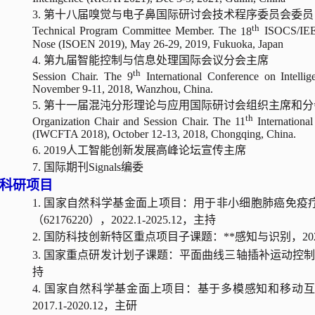
3. 第十八届嗅觉与电子鼻国际研讨会技术程序委员会委员
th
Technical Program Committee Member.
The
18
ISOCS/IEEE
Nose (ISOEN 2019), May 26-29, 2019, Fukuoka, Japan
4. 第九届智能控制与信息处理国际会议分会主席
th
Session Chair. The 9
International Conference on Intelli
November 9-11, 2018, Wanzhou,
China.
5. 第十一届混沌分形理论与应用国际研讨会组织主席和
th
Organization Chair and Session Chair. The 11
Internationa
(IWCFTA 2018), October 12-13, 2018, Chongqing, China.
6. 2019人工智能创新发展高峰论坛宣传主席
7. 国际期刊Signals编委
科研项目
1. 国家自然科学基金面上项目：用于非小细胞肺癌免
（62176220），2022.1-2025.12，主持
2.
国防科技创新特区重点项目
子课题：**感知与识别，2020.
3. 国家重点研发计划子课题：平面曲线三轴插补运动控制技术研究（2
持
4. 国家自然科学基金面上项目：基于多模感知和移动互联
2017.1-2020.12，主研