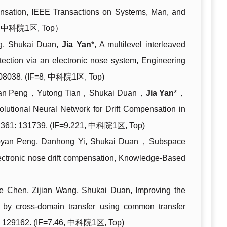
nsation, IEEE Transactions on Systems, Man, and
8.7, 中科院1区, Top）
ng, Shukai Duan,
Jia Yan
*, A multilevel interleaved
tection via an electronic nose system, Engineering
A: 108038. (IF=8, 中科院
1
区
, Top)
an Peng
，
Yutong Tian
，
Shukai Duan
，
Jia Yan
*
，
utional Neural Network for Drift Compensation in
 361:
131739. (IF=9.221, 中科院
1
区
, Top)
iaoyan Peng, Danhong Yi, Shukai Duan，
Subspace
ectronic nose drift compensation, Knowledge-Based
）
ue Chen, Zijian Wang, Shukai Duan, Improving the
ms by cross-domain transfer using common transfer
9: 129162. (IF=7.46, 中科院
1
区
, Top)