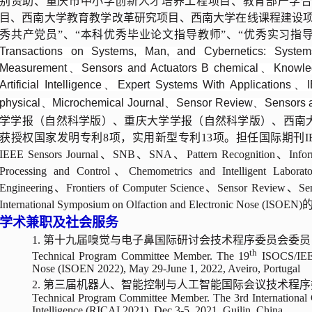
别资助、重庆市中小学创新人才培养工程项目、教育部产学
目、西南大学教育教学改革研究项目、西南大学在线课程建设项
秀共产党员”、“本科优秀毕业论文指导教师”、“优秀实习指
Transactions on Systems, Man, and Cybernetics: Syste
Measurement、Sensors and Actuators B chemical、Knowled
Artificial Intelligence、Expert Systems With Application
physical、Microchemical Journal、Sensor Review、Sensors an
学学报（自然科学版）、重庆大学学报（自然科学版）、西南大
获授权国家发明专利8项，实用新型专利13项。担任国际期刊IEEE TSMC、
IEEE Sensors Journal、SNB、SNA、Pattern Recognition、Inf
Processing and Control、Chemometrics and Intelligent Labor
Engineering、Frontiers of Computer Science、Sensor Revi
International Symposium on Olfaction and Electronic Nose (IS
学术兼职及社会服务
1. 第十九届嗅觉与电子鼻国际研讨会技术程序委员会委员
th
Technical Program Committee Member.
The
19
ISOCS/IEEE
Nose (ISOEN 2022), May 29-June 1, 2022, Aveiro, Portugal
2. 第三届机器人、智能控制与人工智能国际会议技术程
Technical Program Committee Member.
The
3rd International
Intelligence (RICAI 2021), Dec 3-5, 2021, Guilin, China