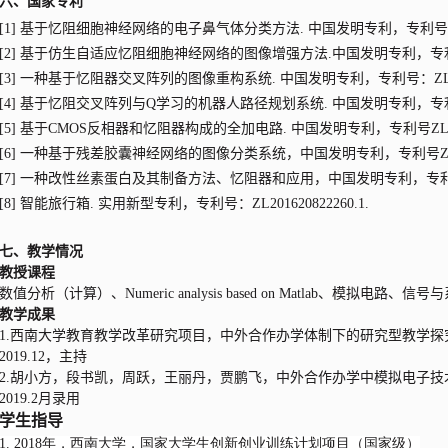
六、国家专利
[1] 基于忆阻细胞神经网络的电子鼻气体分类方法. 中国发明专利，专利号： ZL20
[2] 基于仿生自适应忆阻细胞神经网络的图像增强方法.中国发明专利，专利号：ZL
[3] 一种基于忆阻器交叉阵列的图像重构系统. 中国发明专利，专利号：ZL20181
[4] 基于忆阻交叉阵列与Q学习的机器人路径规划系统. 中国发明专利，专利号：ZL 
[5] 基于CMOS反相器和忆阻器构成的全加电路. 中国发明专利，专利号ZL2018
[6] 一种基于残差胶囊神经网络的图像分类系统，中国发明专利，专利号ZL2021
[7] 一种改性丝素蛋白及其制备方法、忆阻器和应用，中国发明专利，专利号ZL 20
[8] 智能旅行箱. 实用新型专利，专利号：ZL201620822260.1.
七、教学情况
教授课程
数值分析（计算）、Numeric analysis based on Matlab、
教学成果
1.西南大学教育教学改革研究项目，中外合作办学体制下的研究型教学探究与实践
2019.12，主持
2.胡小方，段书凯，周跃，王丽丹，贾鹏飞，中外合作办学中模拟电子
2019.2月录用
学生指导
1. 2018年，西南大学，国家大学生创新创业训练计划项目（国家级）