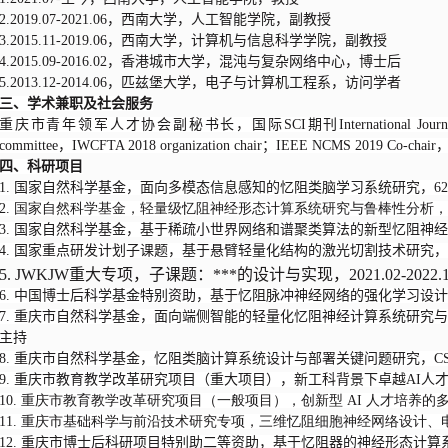
2.
2019.07-2021.06，西南大学，人工智能学院，副教授
3.2015.11-2019.06，西南大学，计算机与信息科学学院，副教授
4.2015.09-2016.02，香港城市大学，混沌与复杂网络中心，博士后
5.2013.12-2014.06，匹兹堡大学，电子与计算机工程系，访问学者
三、学术兼职及社会服务
重庆市青年领军人才协会副秘书长，国际SCI期刊International Journal of Bif
committee，IWCFTA 2018 organization chair；IEEE NCMS 201
四、科研项目
1.
国家自然科学基金，面向多模态信息感知的忆阻类脑学习系统研究，62476230，
2. 国家自然科学基金，轻量级忆阻神经形态计算系统研究与鲁棒性分析，2020.0
3. 国家自然科学基金，基于稀疏小世界网络和谱聚类算法的新型忆阻神经形态计算
4. 国家重点研发计划子课题，基于悬臂轻量化结构的激光切割技术研究，2019.
5. JWKJW重大专项，子课题：***的设计与实现，2021.02-2022
6. 中国博士后科学基金特别资助，基于忆阻脉冲神经网络的强化学习设计、硬件实
7. 重庆市自然科学基金，面向端侧智能的轻量化忆阻神经计算系统研究与应用，cstc202
主持
8. 重庆市自然科学基金，忆阻类脑计算系统设计与部署关键问题研究，CSTB2023NS
9. 重庆市教育教学改革研究项目（重大项目），新工科背景下卓越AI人才协同培
10. 重庆市教育教学改革研究项目（一般项目），创新型 AI 人才培养的多元化
11. 重庆市基础科学与前沿技术研究专项，三维忆阻细胞神经网络设计、电路实
12. 重庆市博士后科研项目特别助二等资助，基于忆阻器的神经形态计算系统关键