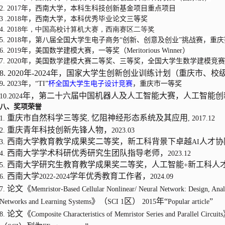
2. 2017
年，西南大学，本科生科技创新基金项目重点项目
3 .2018
年，西南大学，本科优秀毕业论文三等奖
4. 2018年，中国高校计算机大赛，西南赛区二等奖
5. 2018
年，第八届全国大学生电子商务“创新、创意及创业”挑战赛，重
6. 2019
年，美国数学建模大赛，一等奖（Meritorious Winner）
7. 2020年，美国数学建模大赛二等奖、三等奖，全国大学生数学建模竞
8. 2020年-2024年，国家大学生创新创业训练计划（重庆市、校
9
.
2023
年，“
TI
”
杯全国大学生电子设计竞赛
，重庆市一等奖
年，第二十六届中国机器人及人工智能大赛，人工智能创
10.2024
八、奖项荣誉
重庆市自然科学三等奖
忆阻神经形态系统及其应用
1.
,
, 2017.12
重庆青年科技创新先锋人物，
2.
2023.03
西南大学教育教学成果奖二等奖，新工科背景下卓越
人才协
3.
AI
西南大学学术科研优秀研究生团队指导老师，
4.
2023.12
西南大学研究生教育教学成果奖二等奖，人工智能
新工科人
5.
+
西南大学
学年优秀教育工作者，
6.
2022-2024
2024.09
论文《
7.
Memristor-Based Cellular Nonlinear/ Neural Network: Design, Analy
》（
区）
年“
”
Networks and Learning Systems
SCI 1
2015
Popular article
论文《
8.
Composite Characteristics of Memristor Series and Parallel Circuits