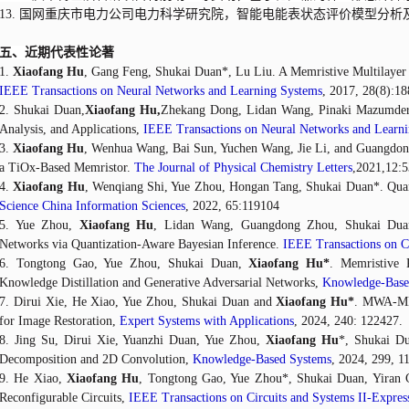
13.
国网重庆市电力公司电力科学研究院，智能电能表状态评价模型分析及验证，20
五、近期代表性论著
1.
Xiaofang Hu
, Gang Feng, Shukai Duan*, Lu Liu. A Memristive Multilayer 
IEEE Transactions on Neural Networks and Learning Systems
, 2017, 28(8):1
2. Shukai Duan,
Xiaofang Hu,
Zhekang Dong, Lidan Wang, Pinaki Mazumder, 
Analysis, and Applications,
IEEE Transactions on Neural Networks and Learn
3.
Xiaofang Hu
, Wenhua Wang, Bai Sun, Yuchen Wang, Jie Li, and Guangdong 
a TiOx-Based Memristor.
The Journal of Physical Chemistry Letters
,2021,12:
4.
Xiaofang Hu
, Wenqiang Shi, Yue Zhou, Hongan Tang, Shukai Duan*. Quan
Science China Information Sciences
, 2022, 65:119104
5. Yue Zhou,
Xiaofang Hu
, Lidan Wang, Guangdong Zhou, Shukai Duan*
Networks via Quantization-Aware Bayesian Inference.
IEEE Transactions on Ci
6. Tongtong Gao, Yue Zhou, Shukai Duan,
Xiaofang Hu*
. Memristive
Knowledge Distillation and Generative Adversarial Networks,
Knowledge-Base
7. Dirui Xie, He Xiao, Yue Zhou, Shukai Duan and
Xiaofang Hu*
. MWA-MNN
for Image Restoration,
Expert Systems with Applications
, 2024, 240: 122427.
8. Jing Su, Dirui Xie, Yuanzhi Duan, Yue Zhou,
Xiaofang Hu
*, Shukai D
Decomposition and 2D Convolution,
Knowledge-Based Systems
, 2024, 299, 1
9. He Xiao,
Xiaofang Hu
, Tongtong Gao, Yue Zhou*, Shukai Duan, Yiran 
Reconfigurable Circuits,
IEEE Transactions on Circuits and Systems II-Expres