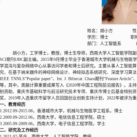
姓名：胡小方 性
学历：博士 职称
部门：人工智能系 邮箱：hu
胡小方，工学博士，教授，博士生导师，西南大学人工智能学院副
SCI期刊IJBC副主编
。2015年9月博士毕业于香港城市大学机械与生物
学混沌与复杂网络中心从事访问学者和博士后研究。
主要从事人工智能算
究，在基于纳米器件的神经网络设计、神经拟态系统研究、深度学习算法
IEEE TNNLS“Popular paper”、Int. J. Bifurcat. Chaos期刊“Feature Art
等，其中，类脑计算重要成果写入《2020年中国工程院前沿报告》
。主持
别资助、重庆市基础科学与前沿研究技术专项、重庆市博士后基金特别资助
奖，2019年入选重庆市留学人员回国创业创新支持计划，
2022年被评
一、教育经历
1.2012.09-2015.08，香港城市大学，机械与生物医学工程系，博士
2.2009.09-2012.06，西南大学，电信信息工程学院，硕士
3.2005.09-2009.06，西南大学，电子信息工程学院，学士
二、研究及工作经历
1.
2021.07-至今，西南大学，人工智能学院，教授