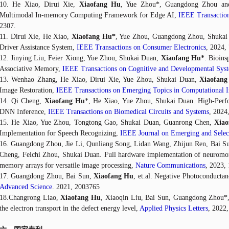
10. He Xiao, Dirui Xie,
Xiaofang Hu
, Yue Zhou*, Guangdong Zhou and
Multimodal In-memory Computing Framework for Edge AI,
IEEE Transaction
2307.
11. Dirui Xie, He Xiao,
Xiaofang Hu*
, Yue Zhou, Guangdong Zhou, Shukai 
Driver Assistance System,
IEEE Transactions on Consumer Electronics
, 2024,
12. Jinying Liu, Feier Xiong, Yue Zhou, Shukai Duan,
Xiaofang Hu*
. Bioins
Associative Memory,
IEEE Transactions on Cognitive and Developmental Sys
13. Wenhao Zhang, He Xiao, Dirui Xie, Yue Zhou, Shukai Duan,
Xiaofang
Image Restoration,
IEEE Transactions on Emerging Topics in Computational In
14. Qi Cheng,
Xiaofang Hu
*, He Xiao, Yue Zhou, Shukai Duan. High-Perfo
DNN Inference,
IEEE Transactions on Biomedical Circuits and Systems
, 2024
15. He Xiao, Yue Zhou, Tongtong Gao, Shukai Duan, Guanrong Chen,
Xia
Implementation for Speech Recognizing,
IEEE Journal on Emerging and Select
16. Guangdong Zhou, Jie Li, Qunliang Song, Lidan Wang, Zhijun Ren, Bai S
Cheng, Feichi Zhou, Shukai Duan. Full hardware implementation of neuromorp
memory arrays for versatile image processing,
Nature Communications
, 2023, 
17. Guangdong Zhou, Bai Sun,
Xiaofang Hu
, et.al. Negative Photoconducta
Advanced Science
. 2021, 2003765
18.Changrong Liao,
Xiaofang Hu
, Xiaoqin Liu, Bai Sun, Guangdong Zhou*, 
the electron transport in the defect energy level,
Applied Physics Letters
, 2022