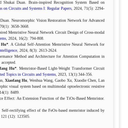
 Shukai Duan. Brain-inspired Recognition System Based on
s on Circuits and Systems I: Regular Papers
, 2024, 71(5): 2294-
Duan. Neuromorphic Vision Restoration Network for Advanced
 70(1): 3658-3668.
pired Memristive Neural Network Circuit Design of Cross-modal
tems
, 2024, 16(2): 794-808.
 Hu*
. A Global Self-Attention Memristive Neural Network for
telligence
, 2024, 8(3): 2613-2624.
rmance Method and Architecture for Attention Computation in
, accepted.
ofang Hu*
. Memristor-Based Light-Weight Transformer Circuit
ed Topics in Circuits and Systems
, 2023, 13(1):344-356.
un,
Xiaofang Hu
, Wenhua Wang, Gaobo Xu, Xiaodie Chen, Lan
hic visual system based on multimodal optoelectronic resistive
14(1): 8489.
nce Effect: An Extension Function of the TiOx‐Based Memristor.
Self-rectifying effect of the FeOx-based memristor induced by
, 121 (12): 123505.