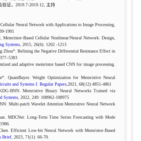
19.7-2019.12, 主持
Cellular Neural Network with Applications to Image Processing,
889-1901
Memristor-Based Cellular Nonlinear/Neural Network: Design,
ing Systems
, 2015, 26(6): 1202 -1213
Zhou*. Refining the Negative Differential Resistance Effect in
5377–5383
tized and adaptive memristor based CNN for image processing.
. QuantBayes: Weight Optimization for Memristive Neural
rcuits and Systems I: Regular Papers
,2021, 68(12):4851-4861
 KDG-BNN: Memristive Binary Neural Networks Trained via
d Systems
, 2022, 249: 108962-108975
: Multi-patch Wavelet Attention Memristive Neural Network
uan. MDCNet: Long-Term Time Series Forecasting with Mode
11986.
Chen. Efficient Low-bit Neural Network with Memristor-Based
s Brief
, 2023, 71(1): 66-70.