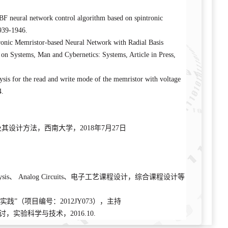
 neural network control algorithm based on spintronic
1939-1946.
onic Memristor-based Neural Network with Radial Basis
on Systems, Man and Cybernetics: Systems, Article in Press,
is for the read and write mode of the memristor with voltage
4.
路及其设计方法，西南大学，2018年7月27日
s、 Analog Circuits、电子工艺课程设计，综合课程设计等
（项目编号：2012JY073），主持
实验科学与技术，2016.10.