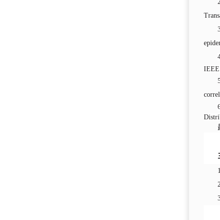
Trans
epid
IEEE
corre
Distr