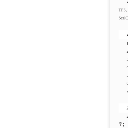
TFS
Sc
学；