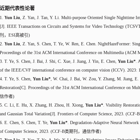
近期代表性论著
1.
Yun Liu
, Z. Yan, J. Tan, Y. Li. Multi-purpose Oriented Single Nighttime
[J]. IEEE Transactions on Circuits and Systems for Video Technology (TCSVT
刊，
ESI
高被引
)
2.
Yun Liu
, Z. Yan, S. Chen, T. Ye, W. Ren, E. Chen. NightHazeFormer: Sin
Proceedings of the 31st ACM International Conference on Multimedia (ACM
3. T. Ye, S. Chen, J. Bai, J. Shi, C. Xue, J. Jiang, J. Yin, E. Chen,
Yun Liu*
. 
of the IEEE/CVF international conference on computer vision (ICCV). 2023
4. T. Ye, S. Chen,
Yun Liu*
, W. Chai, J. Bai, W. Zou, Y. Zhang, M. Jiang, E.
Restoration
[
C]. Proceedings of the 31st ACM International Conference on 
信作者
)
5. C. Li, E. Hu, X. Zhang, H. Zhou, H. Xiong,
Yun Liu*
. Visibility Restora
and Gaussian Total Variation[J]. Frontiers of Computer Science, 2023. (CCF-B
6. E. Chen, S. Chen, T. Ye,
Yun Liu*
. Degradation-Adaptive Neural Network 
of Computer Science, 2023. (CCF-B
类期刊，通信作者
)