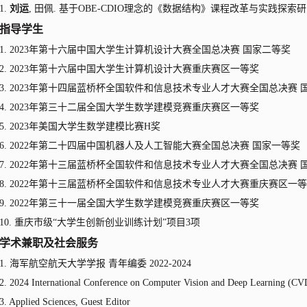
1
.
刘运
,
田佩
.
基于
OBE-CDIO
理念的《数据结构》课程改革与实践探索研
指导
学生
1
.
2023
年
第十六届中国大学生计算机设计大赛全国总决赛
国家二等奖
2
.
2
023
年
第十六届中国大学生计算机设计大赛重庆赛区一等奖
3
. 2023
年
第十
四
届蓝桥杯全国软件和信息技术专业人才大赛全国总决赛
4
. 2023
年第三十二届全国大学生数学建模竞赛重庆赛区一等奖
5
. 2023
年美国大学生数学建模比赛
H
奖
6
.
2022
年
第二十四届中国机器人及人工智能大赛全国总决赛
国家一等奖
7. 2022
年
第十三届蓝桥杯全国软件和信息技术专业人才大赛全国总决赛
8.
2
022
年
第十三届蓝桥杯全国软件和信息技术专业人才大赛重庆赛区一等
9. 2022
年
第三十一届全国大学生数学建模竞赛重庆赛区一等奖
10.
重庆市级
“大学生创新创业训练计划”项目
3
项
学术兼职及社会服务
1
.
海军航空航天大学学报
青年编委
2022-2024
2. 2024 International Conference on Computer Vision and Deep Learning
(
CVD
3. Applied Sciences, Guest Editor