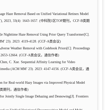
 Image Haze Removal Based on Unified Variational Retinex Model
), 2023, 33(4): 1643-1657. (
中科院
1
区
TOP
期刊，
CCF-B
类期
gle Nighttime Haze Removal Using Prior Query Transformer[C].
 MM’ 23). 2023: 4119-4128. (CCF-A
类会议
)
Adverse Weather Removal with Codebook Priors
[
C]. Proceedings
: 12653-12664. (CCF-A
类会议，通信作者
)
 Chen, C. Xue. Sequential Affinity Learning for Video
Multimedia (ACM MM’ 23). 2023: 4147-4156. (CCF-A
类会议，通
tion for Real-world Hazy Images via Improved Physical Model
类期刊，通信作者
)
for Jointly Single Image Dehazing and Desnowing[J]. Frontiers