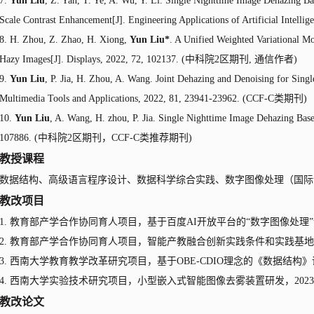
7.
Yun Liu
, Z. Yan, T. Ye, A. Wu, Y. Li. Single Nighttime Image Dehazing B
Scale Contrast Enhancement[J]. Engineering Applications of Artificial Intellig
8. H. Zhou, Z. Zhao, H. Xiong,
Yun Liu*
. A Unified Weighted Variational M
Hazy Images[J]. Displays, 2022, 72, 102137. (
中科院
2
区期刊
,
通信作者
)
9.
Yun Liu
, P. Jia, H. Zhou, A. Wang. Joint Dehazing and Denoising for Sing
Multimedia Tools and Applications, 2022, 81, 23941-23962. (CCF-C
类期刊
)
10.
Yun Liu
, A. Wang, H. zhou, P. Jia. Single Nighttime Image Dehazing Bas
107886. (
中科院
2
区期刊，
CCF-C
类推荐期刊
)
教授课程
数据结构、高级语言程序设计、数据科学综合实践、数字图像处理（国际
教改项目
1
.
教育部产学合作协同育人项目，基于百度
AI
开放平台的
“
数字图像处理
”
2.
教育部产学合作协同育人项目，智能产教融合创新实践条件和实践基地
3.
西南大学教育教学改革研究项目，基于
OBE-CDIO
理念的《数据结构》
4
.
西南大学实验技术研究项目，小型嵌入式智能图像去雾装置研发，
2
023
教改论文