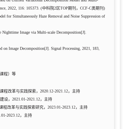
ased on Unified Variational Decomposition Model and Multi-
ence, 2022, 116: 105373. (
中科院
2
区
TOP
期刊，
CCF-C
类期刊
)
odel for Simultaneously Haze Removal and Noise Suppression of
le Nighttime Image via Multi-scale Decomposition[J].
ed on Image Decomposition[J]. Signal Processing, 2021, 183,
课程）等
课程改革与实践探索
，
2
020.12
-
2021.12
，主持
建设，
2
021.01
-
2021.12
，主持
课程改革与实践探索研究
，
2
023.01
-
2023.12
，主持
.01
-
2023.12
，主持