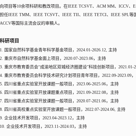
向项目等
1
0
余项科研和教改项目。在
I
EEE TCSVT
、
ACM
MM
、
ICCV
、
E
担任
IEEE
TMM
、
IEEE
TCSVT
、
IEEE
TII
、
IEEE
TETCI
、
IEEE
SPL
等
ACCV
等国际主流会议的审稿人。
科研项目
1.
国家自然科学基金青年科学基金项目，
2024.01-2026.12,
主持
2.
重庆市自然科学基金面上项目，
2020.07-2023.06
，主持
3.
重庆市教育委员会
“成渝地区双城经济圈建设”科技创新项目，
2
021.01
-
2
4
.
重庆市教育委员会科学技术研究计划项目青年项目，
2
022.09
-
2023.09
，
5.
四川省重点实验室开放课题一般项目，
2
023.06
-
2025.06
，主持
6.
四川省重点实验室开放课题重点项目，
2
021.09-2022.08
，主持
7.
四川省重点实验室开放课题一般项目，
2
020.07
-
2021.06
，主持
8
.
四川省高校重点实验室开放课题一般项目，
2
022.07
-
2024.06,
主持
9
.
企业技术开发项目，
2
023.04
-
2023.12
，主持
10.
企业技术开发项目，
2
023.11-2024.03
，主持